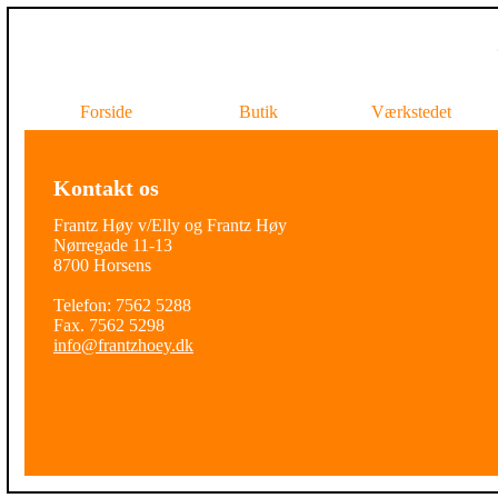
Forside
Butik
Værkstedet
Kontakt os
Frantz Høy v/Elly og Frantz Høy
Nørregade 11-13
8700 Horsens
Telefon: 7562 5288
Fax. 7562 5298
info@frantzhoey.dk