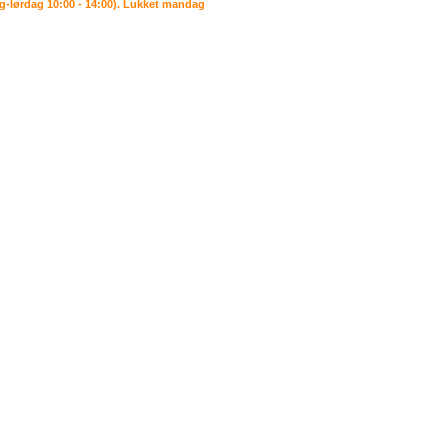
ng-lørdag 10:00 - 14:00). Lukket mandag