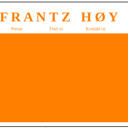
F R A N T Z H Ø 
Presse
Find os
Kontakt os