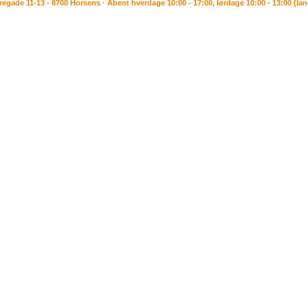
rregade 11-13 - 8700 Horsens · Åbent hverdage 10:00 - 17:00, lørdage 10:00 - 13:00 (la